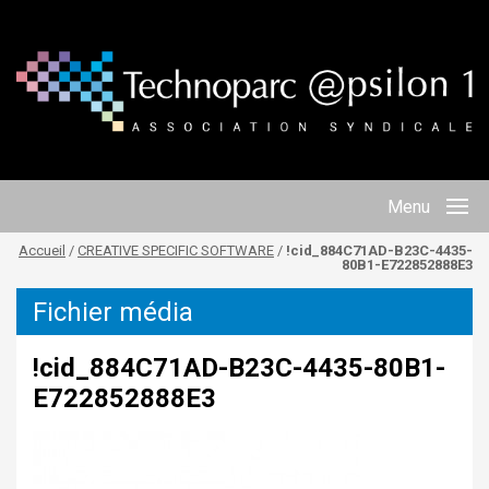
Menu
Accueil
/
CREATIVE SPECIFIC SOFTWARE
/
!cid_884C71AD-B23C-4435-
ACCUEIL
80B1-E722852888E3
TECHNOPARC
Fichier média
…EN QUELQUES CHIFFRES
!cid_884C71AD-B23C-4435-80B1-
E722852888E3
LE BUREAU DE L’ASL
STRATÉGIE DE DÉVELOPPEMENT