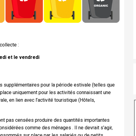
collecte :
edi et le vendredi
es supplémentaires pour la période estivale (telles que
n place uniquement pour les activités connaissant une
, en lien avec l’activité touristique (Hôtels,
ont pas censées produire des quantités importantes
onsidérées comme des ménages . Il ne devrait s’agir,
onsommés sur place par les salariés ou de petits